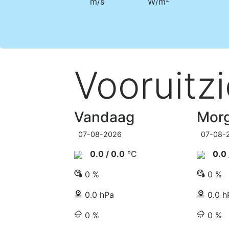
m/s
W/m
Vooruitzi
Vandaag
Mor
07-08-2026
07-08-
0.0 / 0.0
°C
0.0 
0 %
0 %
0.0 hPa
0.0 h
0 %
0 %