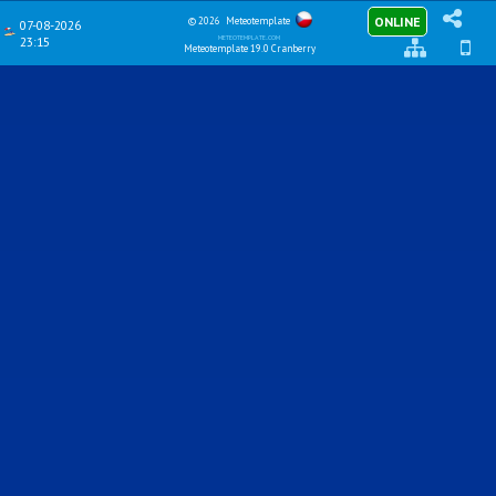
ONLINE
© 2026
Meteotemplate
07-08-2026
meteotemplate.com
23:15
Meteotemplate 19.0 Cranberry