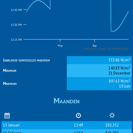
12:45 PM
12:30 PM
12:15 PM
May
Sep
Weerstation Cartoon @ Meteotemplate
End of interactive chart.
2
Jaarlijkse gemiddelde maximum
553.86 W/m
2
140.83 W/m
Minimum
21 December
2
897.63 W/m
Maximum
19 Juni
Maanden
15 Januari
12:49
182.252