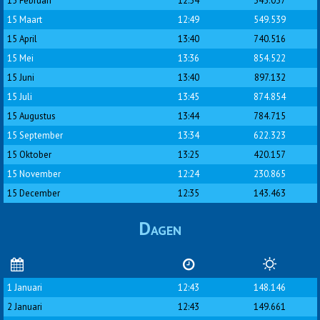
15 Februari
12:54
345.037
15 Maart
12:49
549.539
15 April
13:40
740.516
15 Mei
13:36
854.522
15 Juni
13:40
897.132
15 Juli
13:45
874.854
15 Augustus
13:44
784.715
15 September
13:34
622.323
15 Oktober
13:25
420.157
15 November
12:24
230.865
15 December
12:35
143.463
Dagen
1 Januari
12:43
148.146
2 Januari
12:43
149.661