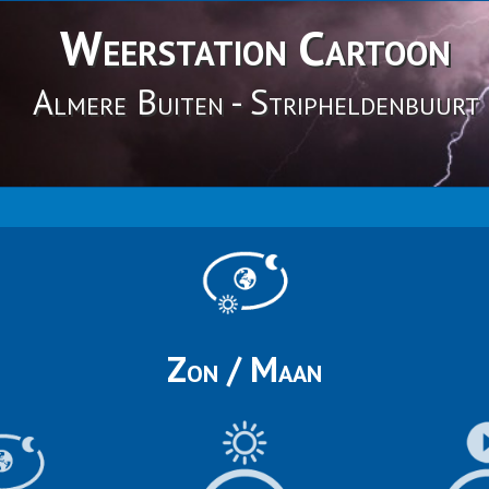
Weerstation Cartoon
Almere Buiten - Stripheldenbuurt
Zon / Maan