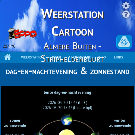
Weerstation
Cartoon
Almere Buiten -
21.9 °C
Stripheldenbuurt
WEERSTATION
WEER
ASTRONOMIE
INFO
LINKS
dag-en-nachtevening & zonnestand
lente dag-en-nachtevening
2026-03-20 14:47 (UTC)
2026-03-20 15:47 (lokale tijd)
zomer
winter
zonnewende
zonnewende